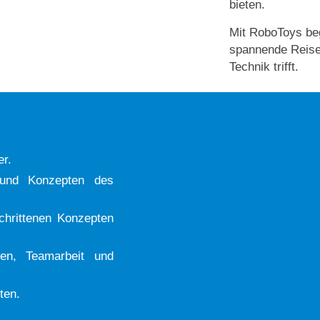
bieten.
Mit RoboToys beg
spannende Reise 
Technik trifft.
er.
 und Konzepten des
chrittenen Konzepten
ken, Teamarbeit und
ten.