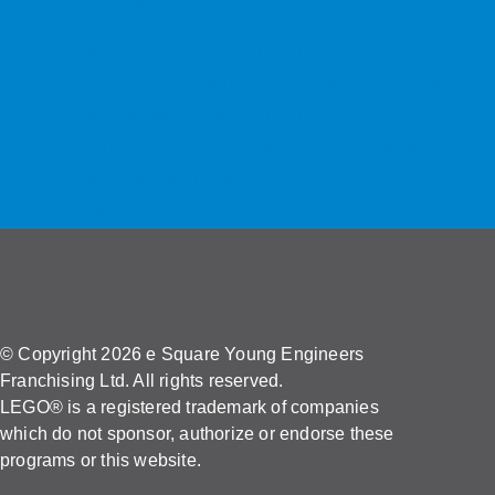
RoboToys-Modelle:
Fahrgeschäfte im Vergnügungspark
Verschiedene Arten von Transportmaschinen
Sonnensystem und Weltraum
Sportspiele für Gruppenherausforderungen
Einfache Maschinen
Lustige Roboterfiguren
© Copyright 2026 e Square Young Engineers
Franchising Ltd. All rights reserved.
LEGO® is a registered trademark of companies
which do not sponsor, authorize or endorse these
programs or this website.