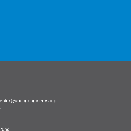
center@youngengineers.org
81
ärung