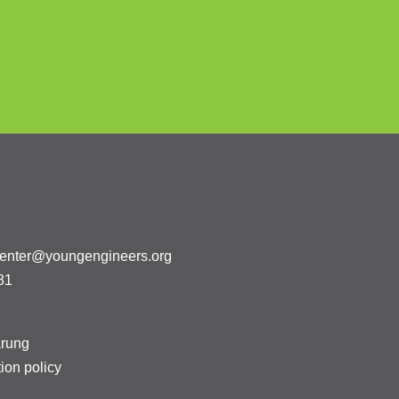
center@youngengineers.org
81
ärung
ion policy